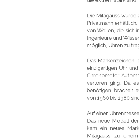
die extrem stark sind, 
Die Milagauss wurde a
Privatmann erhältlic
von Wellen, die sich 
Ingenieure und Wissen
möglich, Uhren zu trag
Das Markenzeichen, d
einzigartigen Uhr un
Chronometer-Automa
verloren ging. Da e
benötigen, brachen a
von 1960 bis 1980 sind
Auf einer Uhrenmesse,
Das neue Modell der
kam ein neues Marke
Milagauss zu einem