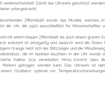
ch weiterentwickelt. Damit das Uhrwerk geschützt werden
ainer untergebracht.
 leuchtenden Ziffernblatt wurde das Modell, welches im
st die Uhr, die 1950 ausschließlich für Wissenschaftler
l mit einem blauen Ziffernblatt als auch einem grünen Sa
rch entsteht ist einzigartig und dadurch wird die Rolex
lligem Orange hebt sich der Blitzzeiger und die Minutenan
ndenindizes, die im dunklen leuchten. In der Uhr wurde d
fizierte Kaliber 3131 verarbeitet. Hinzu kommt, dass d
0 Metern getragen werden kann. Das Uhrwerk ist dan
inem Oszillator optimal vor Temperaturschwankunge