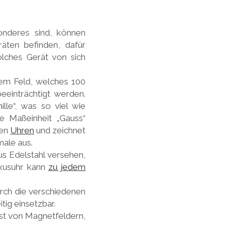
nderes sind, können
räten befinden, dafür
olches Gerät von sich
nem Feld, welches 100
beeinträchtigt werden.
lle“, was so viel wie
ie Maßeinheit „Gauss“
den
Uhren
und zeichnet
male aus.
s Edelstahl versehen,
uxusuhr kann
zu jedem
Durch die verschiedenen
itig einsetzbar.
lbst von Magnetfeldern,