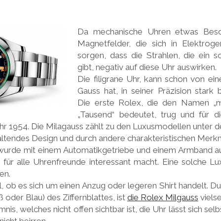
Da mechanische Uhren etwas Beso
Magnetfelder, die sich in Elektroge
sorgen, dass die Strahlen, die ein s
gibt, negativ auf diese Uhr auswirken.
Die filigrane Uhr, kann schon von ei
Gauss hat, in seiner Präzision stark 
Die erste Rolex, die den Namen „mi
„Tausend“ bedeutet, trug und für d
ahr 1954. Die Milagauss zählt zu den Luxusmodellen unter 
haltendes Design und durch andere charakteristischen Merk
wurde mit einem Automatikgetriebe und einem Armband au
 für alle Uhrenfreunde interessant macht. Eine solche L
en.
al, ob es sich um einen Anzug oder legeren Shirt handelt. 
oder Blau) des Ziffernblattes, ist
die Rolex Milgauss
vielse
nis, welches nicht offen sichtbar ist, die Uhr lässt sich se