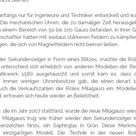
nicht beirren.
nfangs nur für Ingenieure und Techniker entwickelt und war
h. Die mechanischen Uhren, die zu damaliger Zeit heraus
in einem Bereich von 50 bis 100 Gauss befanden, in ihrer Ge
schaftler hatten mit weitaus stärkeren Feldern zu kämpfen
en, die sich von Magnetfeldern nicht beirren ließen.
er Sekundenzeiger in Form eines Blitzes, machte die Rol
d unterschied sich erheblich von anderen Modellen der Re
tikwerk 1580 ausgetauscht und somit kam es, dass 
s immer weniger Uhrenbesitzer gab, die einen derart 
uch die Verkaufszahlen der Rolex Milagauss ein. Modelle
, erfreuen sich heute wieder an Beliebtheit.
 die im Jahr 2007 stattfand, wurde die neue Milagauss wie
 Milagauss trug wie früher wieder den Sekundenzeiger i
nzeichen hinzu, ein Saphirglas in Grün. Diese Merk
 einzigartigen Modell. Die Technik in der neuen Ro